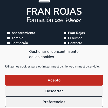
Asesoramiento
Fran Rojas
Terapia
El humor
Formación
Contacto
Talleres
Gestionar el consentimiento
Supervisión de equipos
de las cookies
info@franrojas.com
Utilizamos cookies para optimizar nuestro sitio web y nuestro servicio.
650 731 056
Acepto
Descartar
© Fran Rojas. Todos los derechos reservados.
Preferencias
Aviso legal
Privacidad
Cookies
Diseño