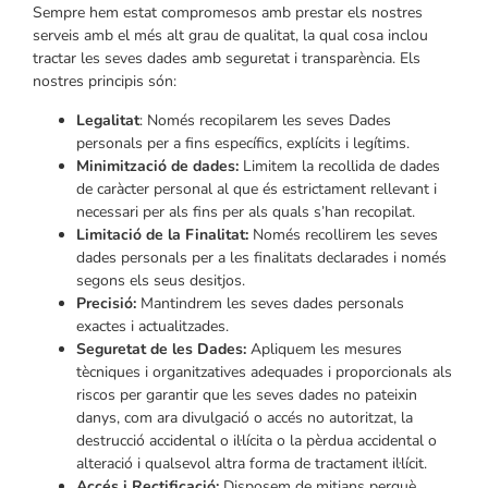
Sempre hem estat compromesos amb prestar els nostres
serveis amb el més alt grau de qualitat, la qual cosa inclou
tractar les seves dades amb seguretat i transparència. Els
nostres principis són:
Legalitat
: Només recopilarem les seves Dades
personals per a fins específics, explícits i legítims.
Minimització de dades:
Limitem la recollida de dades
de caràcter personal al que és estrictament rellevant i
necessari per als fins per als quals s’han recopilat.
Limitació de la Finalitat:
Només recollirem les seves
dades personals per a les finalitats declarades i només
segons els seus desitjos.
Precisió:
Mantindrem les seves dades personals
exactes i actualitzades.
Seguretat de les Dades:
Apliquem les mesures
tècniques i organitzatives adequades i proporcionals als
riscos per garantir que les seves dades no pateixin
danys, com ara divulgació o accés no autoritzat, la
destrucció accidental o il·lícita o la pèrdua accidental o
alteració i qualsevol altra forma de tractament il·lícit.
Accés i Rectificació:
Disposem de mitjans perquè