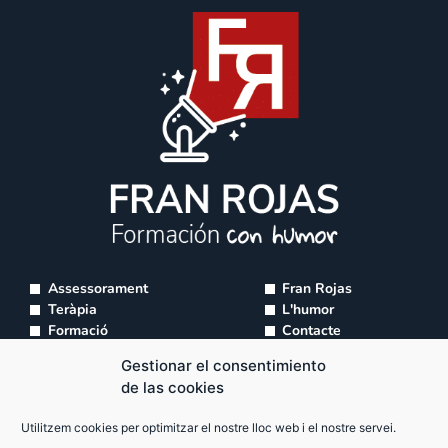
Assessorament
Fran Rojas
Teràpia
L'humor
Formació
Contacte
Tallers
Gestionar el consentimiento
Supervisió d'equips
de las cookies
info@franrojas.com
Utilitzem cookies per optimitzar el nostre lloc web i el nostre servei.